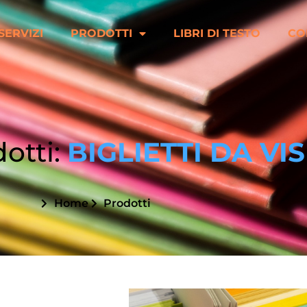
SERVIZI
PRODOTTI
LIBRI DI TESTO
CO
dotti:
BIGLIETTI DA VIS
Home
Prodotti