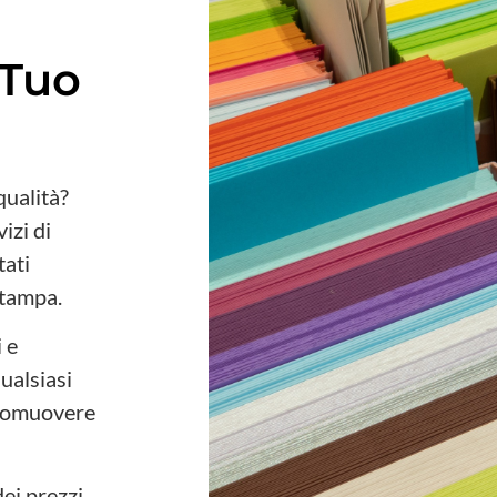
 Tuo
qualità?
izi di
tati
stampa.
i e
ualsiasi
promuovere
dei prezzi